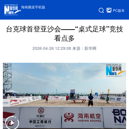
海南频道手机版
PC版本
台克球首登亚沙会——“桌式足球”竞技
看点多
2026-04-26 12:29:08
来源：新华网