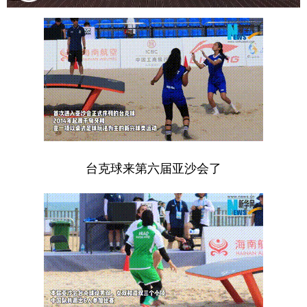
台克球来第六届亚沙会了