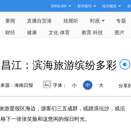
ENGLISH
新华报刊
地方频道
承
要闻
直播自贸港
炫视听
时政
专题
财经
健康
文化·体育
教育·科技
图片
昌江：滨海旅游缤纷多彩
来源：海南日报
字体：
小
中
大
分享
旅游度假区海边，游客们三五成群，或踏浪玩沙，或沿
定格下一张张笑脸和这悠闲的假日时光。