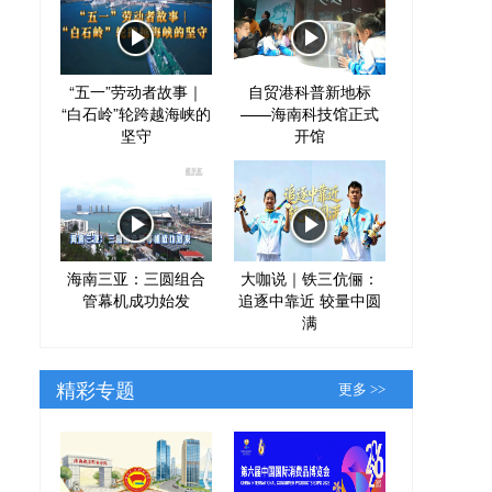
“五一”劳动者故事｜
自贸港科普新地标
“白石岭”轮跨越海峡的
——海南科技馆正式
坚守
开馆
海南三亚：三圆组合
大咖说｜铁三伉俪：
管幕机成功始发
追逐中靠近 较量中圆
满
精彩专题
更多 >>