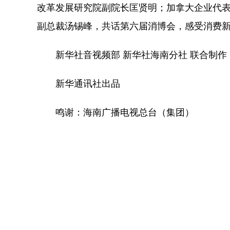
改革发展研究院副院长匡贤明；加拿大企业代表大山行
副总裁汤锡峰，共话第六届消博会，感受消费
新华社音视频部 新华社海南分社 联合制作
新华通讯社出品
鸣谢：海南广播电视总台（集团）