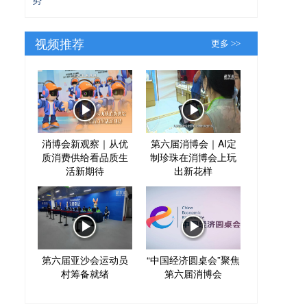
视频推荐
更多 >>
消博会新观察｜从优
第六届消博会｜AI定
质消费供给看品质生
制珍珠在消博会上玩
活新期待
出新花样
第六届亚沙会运动员
“中国经济圆桌会”聚焦
村筹备就绪
第六届消博会