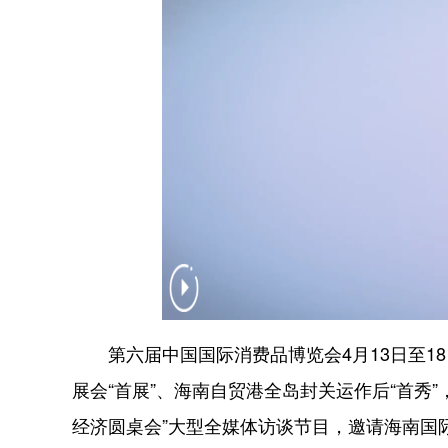
第六届中国国际消费品博览会4月13日至18
展会“首展”、海南自贸港全岛封关运作后“首秀
经济圆桌会”大型全媒体访谈节目，邀请海南国