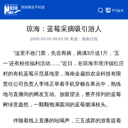
海南频道手机版
PC版本
琼海：蓝莓采摘吸引游人
2026-05-03 09:03:39
来源：海南日报
“这里不收门票，先尝再摘，摘满3斤送1斤，‘五
一’还有粉丝福利活动……”近日，在琼海市塔洋镇红庄
村的有机蓝莓示范基地里，海南金扁担农业科技有限
责任公司负责人李琦正举着手机穿梭在果丛中，熟练
地与直播间的网友互动。放眼望去，整齐排列的蓝莓
树绿意盎然，一颗颗饱满圆润的蓝莓缀满枝头。
伴随着线上直播的吆喝声，三五成群的游客提着