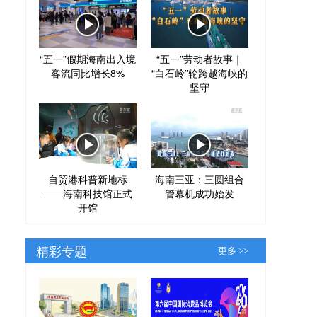
“五一”假期海南出入境
“五一”劳动者故事｜
客流同比增长8%
“白石岭”轮跨越海峡的
坚守
自贸港科普新地标
海南三亚：三圆组合
——海南科技馆正式
管幕机成功始发
开馆
精彩专题
更多 >>