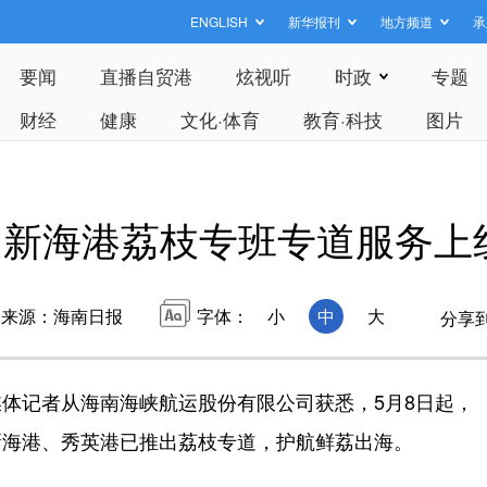
ENGLISH
新华报刊
地方频道
承
要闻
直播自贸港
炫视听
时政
专题
财经
健康
文化·体育
教育·科技
图片
口新海港荔枝专班专道服务上
来源：海南日报
字体：
小
中
大
分享
记者从海南海峡航运股份有限公司获悉，5月8日起，
新海港、秀英港已推出荔枝专道，护航鲜荔出海。