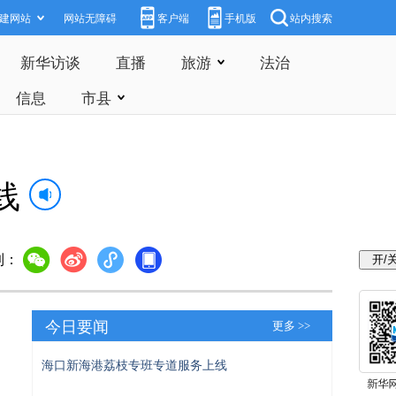
建网站
网站无障碍
客户端
手机版
站内搜索
新华访谈
直播
旅游
法治
信息
市县
线
到：
今日要闻
更多 >>
海口新海港荔枝专班专道服务上线