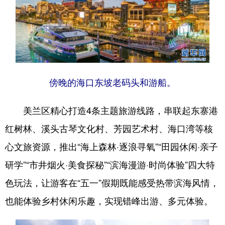
傍晚的海口东坡老码头和游船。
美兰区精心打造4条主题旅游线路，串联起东寨港
红树林、溪头古琴文化村、芳园艺术村、海口湾等核
心文旅资源，推出“海上森林·逐浪寻氧”“田园休闲·亲子
研学”“市井烟火·美食探秘”“滨海漫游·时尚体验”四大特
色玩法，让游客在“五一”假期既能感受热带滨海风情，
也能体验乡村休闲乐趣，实现错峰出游、多元体验。