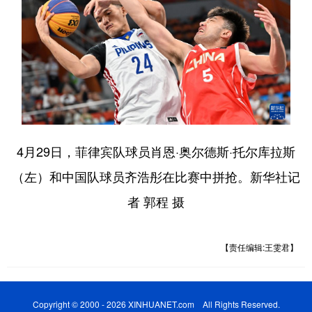
4月29日，菲律宾队球员肖恩·奥尔德斯·托尔库拉斯
（左）和中国队球员齐浩彤在比赛中拼抢。新华社记
者 郭程 摄
【责任编辑:王雯君】
Copyright © 2000 - 2026 XINHUANET.com All Rights Reserved.