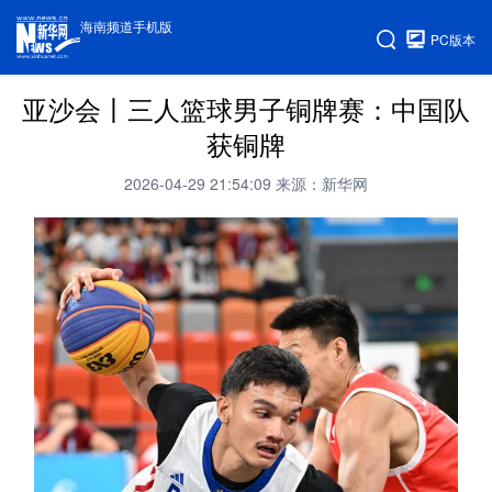
海南频道手机版
PC版本
亚沙会丨三人篮球男子铜牌赛：中国队
获铜牌
2026-04-29 21:54:09
来源：新华网