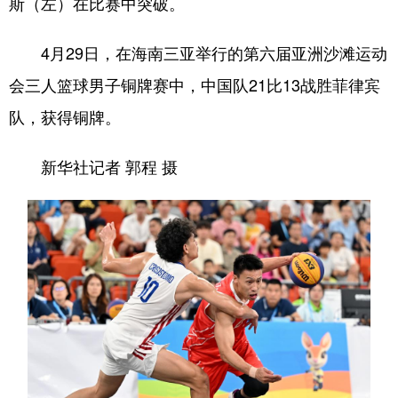
斯（左）在比赛中突破。
4月29日，在海南三亚举行的第六届亚洲沙滩运动
会三人篮球男子铜牌赛中，中国队21比13战胜菲律宾
队，获得铜牌。
新华社记者 郭程 摄