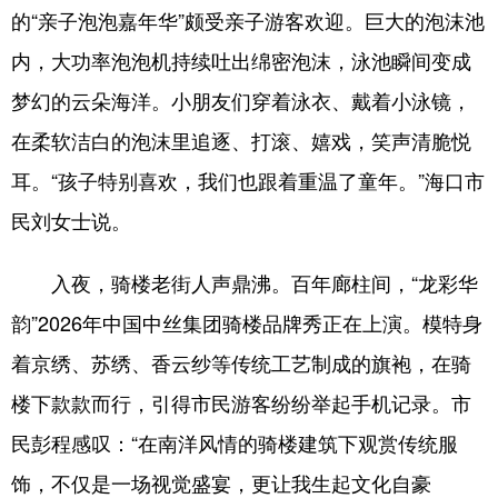
的“亲子泡泡嘉年华”颇受亲子游客欢迎。巨大的泡沫池
内，大功率泡泡机持续吐出绵密泡沫，泳池瞬间变成
梦幻的云朵海洋。小朋友们穿着泳衣、戴着小泳镜，
在柔软洁白的泡沫里追逐、打滚、嬉戏，笑声清脆悦
耳。“孩子特别喜欢，我们也跟着重温了童年。”海口市
民刘女士说。
入夜，骑楼老街人声鼎沸。百年廊柱间，“龙彩华
韵”2026年中国中丝集团骑楼品牌秀正在上演。模特身
着京绣、苏绣、香云纱等传统工艺制成的旗袍，在骑
楼下款款而行，引得市民游客纷纷举起手机记录。市
民彭程感叹：“在南洋风情的骑楼建筑下观赏传统服
饰，不仅是一场视觉盛宴，更让我生起文化自豪